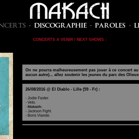
CONCERTS A VENIR / NEXT SHOWS :
On ne pourra malheureusement pas jouer à ce concert au f
aucun autre)... allez soutenir les jeunes du parc des Olieux 
26/08/2016 @ El Diablo - Lille (59 - Fr) :
- Jodie Faster.
- Veto.
-
Makach.
- Jackson Fight.
- Boris Viande.