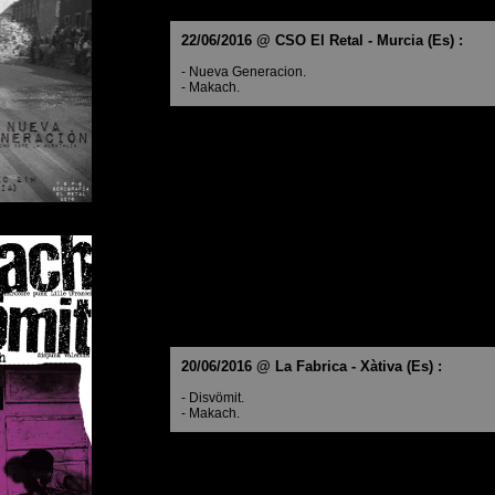
22/06/2016 @ CSO El Retal - Murcia (Es) :
- Nueva Generacion.
- Makach.
20/06/2016 @ La Fabrica - Xàtiva (Es) :
- Disvömit.
- Makach.