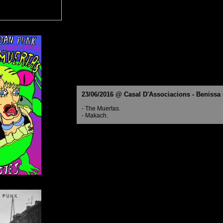
23/06/2016 @ Casal D'Associacions - Benissa (
- The Muertas.
- Makach.