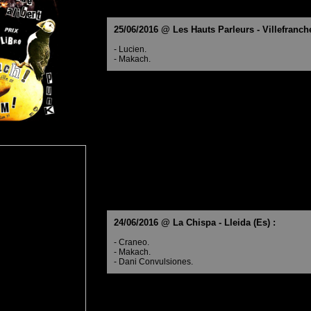
25/06/2016 @ Les Hauts Parleurs - Villefranche
- Lucien.
- Makach.
24/06/2016 @ La Chispa - Lleida (Es) :
- Craneo.
- Makach.
- Dani Convulsiones.