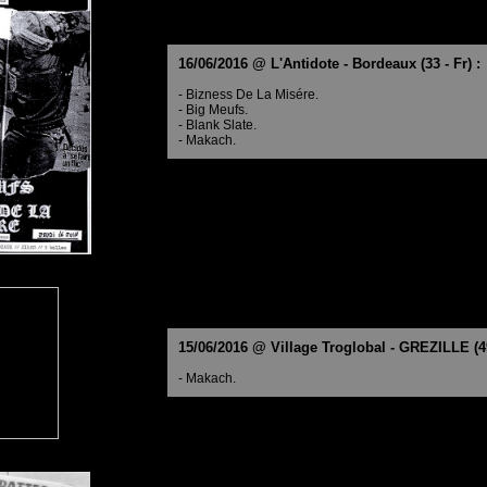
16/06/2016 @ L'Antidote - Bordeaux (33 - Fr) :
- Bizness De La Misére.
- Big Meufs.
- Blank Slate.
- Makach.
15/06/2016 @ Village Troglobal - GREZILLE (49 
- Makach.