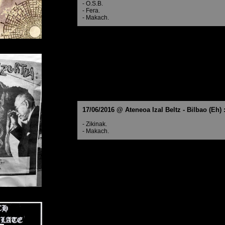
- O.S.B.
- Fera.
- Makach.
17/06/2016 @ Ateneoa Izal Beltz - Bilbao (Eh) 
- Zikinak.
- Makach.