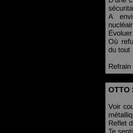
sécurita
A envi
nucléai
Évoluer
Où refu
du tout
Refrain
OTTO
Voir co
métalli
Reflet d
Te senti