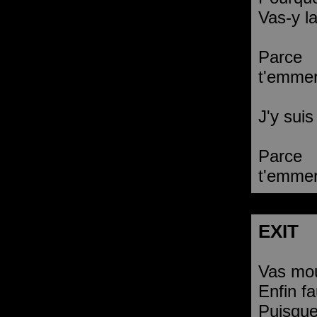
Vas-y l
Parce
t'emmer
J'y suis
Parce
t'emmer
EXIT
Vas mou
Enfin fa
Puisque