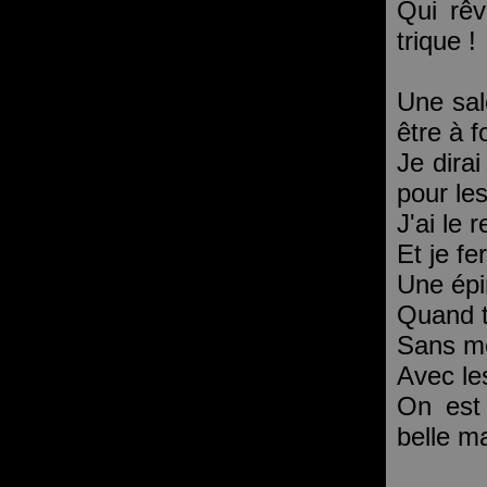
Qui rê
trique !
Une sal
être à f
Je dirai
pour le
J'ai le 
Et je fe
Une épi
Quand tu
Sans mê
Avec le
On est 
belle ma