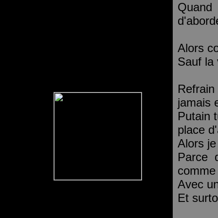
Quand 
d'abord
Alors c
Sauf la 
Refrain
jamais e
Putain 
place d'
Alors je
Parce 
comme 
Avec un
Et surt