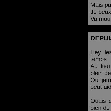
Mais pu
Je peux 
Va mour
DEPUI
Hey le
temps
Au lieu
plein d
Qui jama
peut ai
Ouais o
bien de