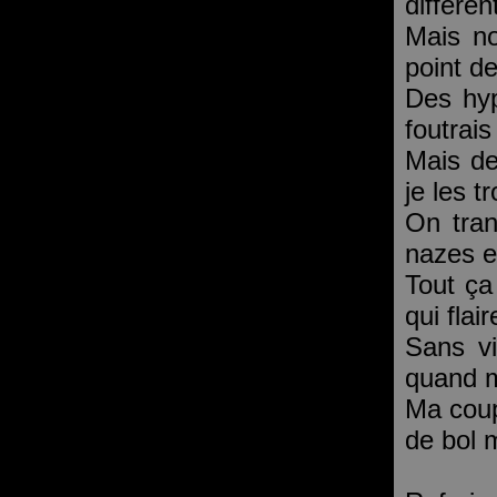
différe
Mais no
point d
Des hyp
foutrai
Mais de
je les t
On tran
nazes e
Tout ça
qui flai
Sans vi
quand 
Ma coup
de bol m