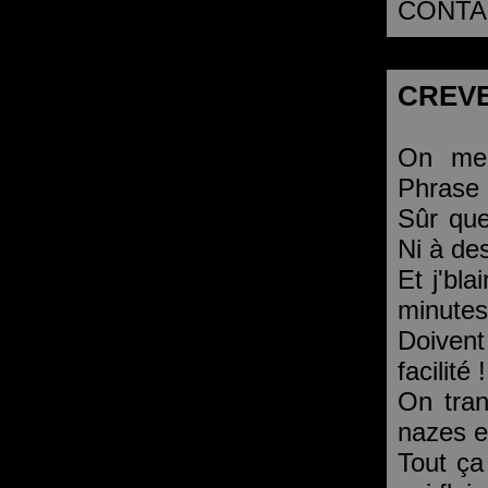
CONTA
CREVE
On me 
Phrase 
Sûr que
Ni à de
Et j'bl
minutes 
Doivent 
facilité !
On tran
nazes e
Tout ça