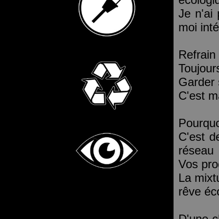
Je n'ai
moi inté
Refrain 
Toujour
Garder 
C'est m
Pourquo
C'est de
réseau
Vos pro
La mixtu
rêve éc
D'une c