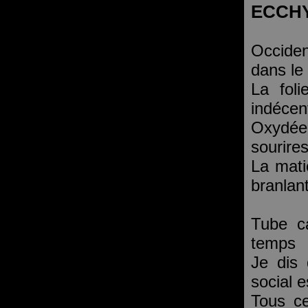
ECCH
Occiden
dans le
La fol
indécen
Oxydée
sourire
La matiè
branlan
Tube ca
temps
Je dis 
social 
Tous ce