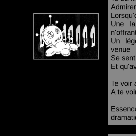
Admirer
Lorsqu'o
Une la
n'offra
Un lég
venue
Se senti
Et qu'a
Te voir
A te voi
Essenc
dramati