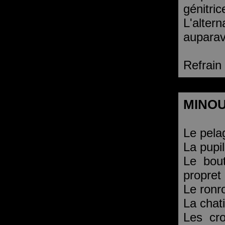
génitric
L'alte
auparav
Refrain
MINO
Le pela
La pupi
Le bou
propret
Le ronro
La chati
Les cro