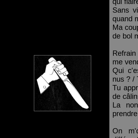
qui flai
Sans vi
quand 
Ma coup
de bol m
Refrain
me vend
Qui c'
nus ? / 
Tu appr
de câlin
La non
prendre 
On m'd