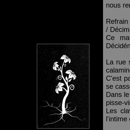
nous re
Refrain
/ Décim
Ce mat
Décidé
La rue s
calamin
C'est pa
se cass
Dans le
pisse-v
Les cla
l'intim