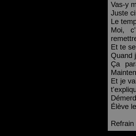
Vas-y m
Juste c
Le temp
Moi, c
remettr
Et te s
Quand j
Ça par
Mainten
Et je va
t'expliq
Démerde-
Élève le
Refrain