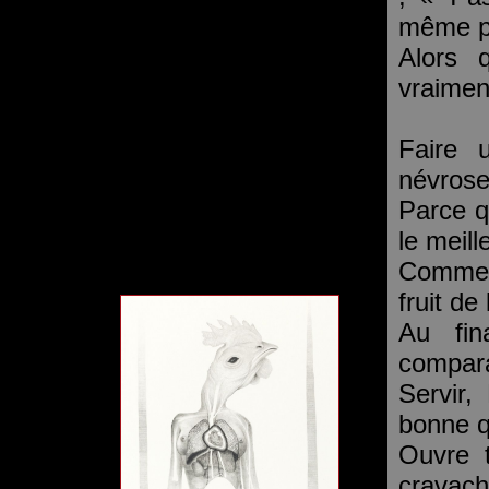
même p
Alors 
vraiment
Faire 
névrose
Parce qu
le meill
Comme s
fruit de 
Au fin
compara
Servir,
bonne q
Ouvre 
cravach