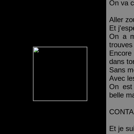
On va c
Aller z
Et j'esp
On a mi
trouves
Encore 
dans to
Sans mê
Avec le
On est 
belle ma
CONTA
Et je su