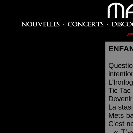
[en
ENFAN
Questio
intentio
L'horlog
Tic Tac 
Devenir
La stasi
Mets-ba
C'est nat
, « T'a