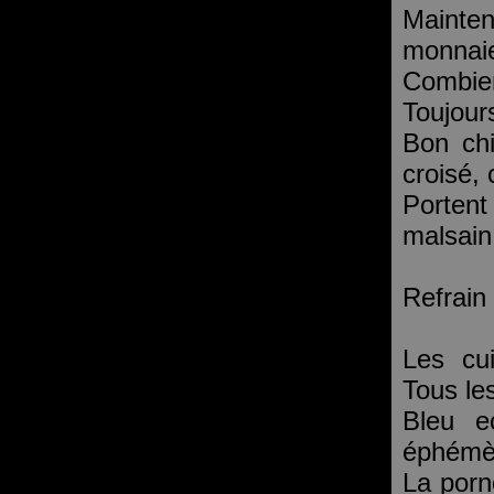
Mainte
monnaie
Combie
Toujour
Bon chi
croisé,
Portent
malsain
Refrain
Les cu
Tous les
Bleu e
éphémè
La porn