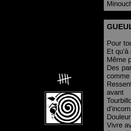
Minouch
GUEU
Pour tou
Et qu'à 
Même p
Des pan
comme 
Ressen
avant
Tour
d'incom
Douleur
Vivre a