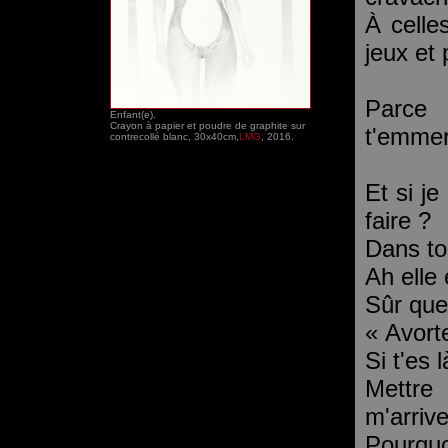
À celle
jeux et
Parce
Enfant(e).
Crayon à papier et poudre de graphite sur
t'emmer
contrecollé blanc, 30x40cm,
LMG
, 2016.
Et si j
faire ?
Dans tou
Ah elle 
Sûr que 
« Avorte
Si t'es 
Mettre
m'arrive
Pourquo