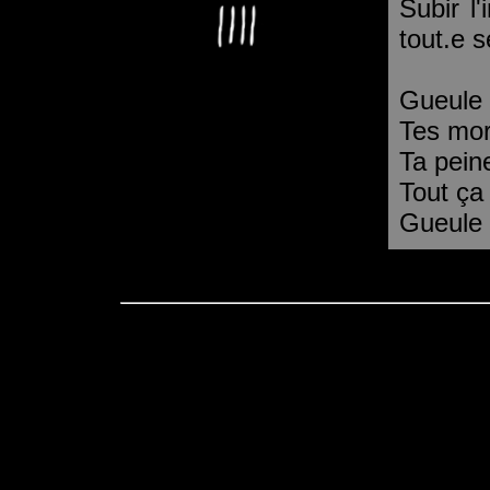
Subir l
tout.e 
Gueule 
Tes mor
Ta peine
Tout ça
Gueule 