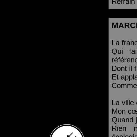
Refrain
MARC
La fran
Qui fa
référen
Dont il 
Et appl
Comme 
La vill
Mon cœu
Quand j
Rien n
écologi