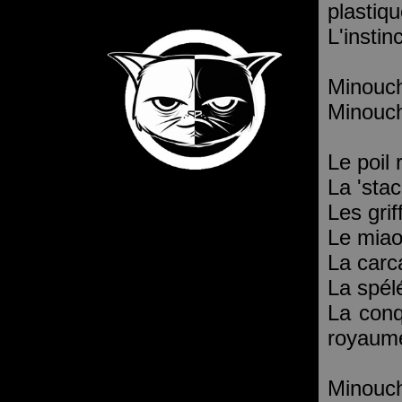
plastiq
L'insti
Minouch
Minouch
Le poil 
La 'sta
Les grif
Le miaou
La carc
La spélé
La conq
royaum
Minouch